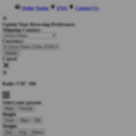
Order Status
FAQ
Contact Us
Update Your Browsing Preferences
Shipping Country:
Currency:
Cancel
Katie:
5'10"
160
Select your person:
Male
Female
Height
Short
Med
Tall
Weight
Slim
Avg
Heavy