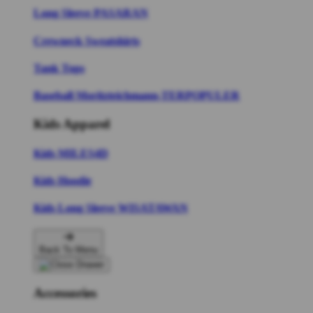
Long Sleeve PASARAN
Crewneck Sweatshirts
Tank Tops
Baseball Moritzteichmann-TERPOPULER
Kids Apparel
Kids MILES4D
Kids Hoodie
Kids Long Sleeve WISATAWAN
Back To Menu
Accessories