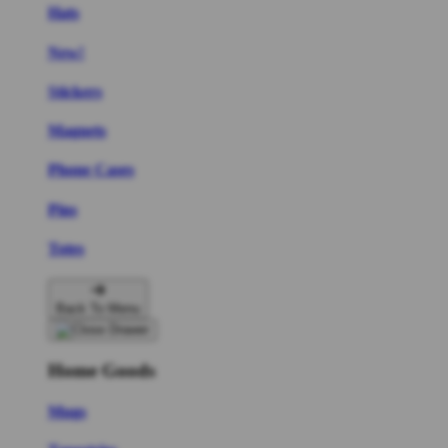
Hats
New!
Stickers
Magnets
Phone Cases
Pins
Totes
Back To Menu
Home Goods
Mugs