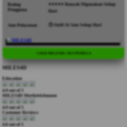
⭐⭐⭐⭐⭐ Banyak Digunakan Setiap
Rating
Pengguna
Hari
🕒 Aktif 24 Jam Setiap Hari
Jam Pelayanan
©2026 MILES4D | SEO PEMULA
MILES4D
Education
4.9 out of 5
MILES4D Moritzteichmann
4.9 out of 5
Customer Reviews
4.6 out of 5