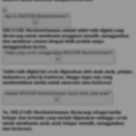
Apa itu MILES4D Moritzteichmann?
MILES4D Moritzteichmann adalah tablet tulis digital yang
dirancang untuk membantu pengguna menulis, menggambar,
dan membuat catatan dengan lebih praktis tanpa
menggunakan kertas.
Siapa yang cocok menggunakan MILES4D Moritzteichmann?
Tablet tulis digital ini cocok digunakan oleh anak-anak, pelajar,
mahasiswa, pekerja kantoran, hingga siapa saja yang
membutuhkan media untuk mencatat atau berkreasi.
Apakah MILES4D Moritzteichmann aman untuk anak-anak?
Ya. MILES4D Moritzteichmann dirancang sebagai media
belajar dan bermain yang mudah digunakan sehingga cocok
untuk membantu anak-anak belajar menulis, menggambar,
dan berkreasi.