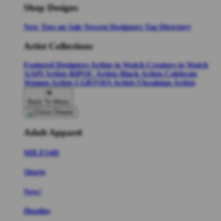
Shop Designs
New Tees on Sale
Newest Designers
Tag Directory
Artist Collections
Featured Designers
Artists to Watch
Creators to Watch
AAPI Artists
BIPOC Artists
Black Artists
Celebrate
Women Artists
LGBTQIA Artists
Ukrainian Artists
Back To Menu
Adult Apparel
MILES4D
Shorts
New!
Hoodies